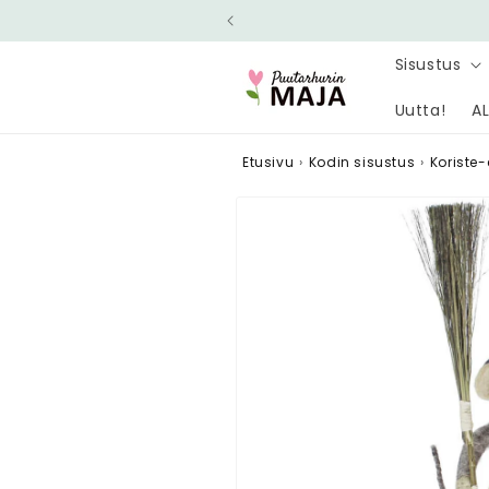
Ohita ja
siirry
sisältöön
Sisustus
Uutta!
AL
Etusivu
›
Kodin sisustus
›
Koriste-
Siirry
tuotetietoihin