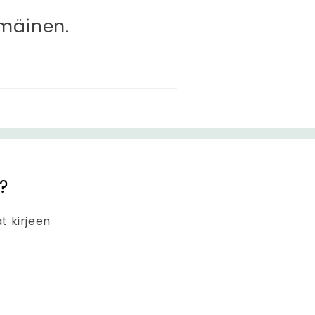
mmäinen.
?
at kirjeen