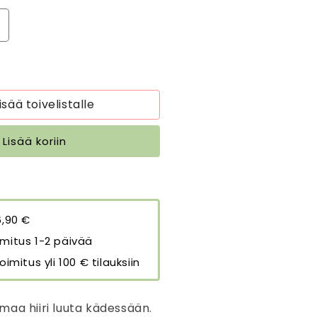
isää
uotteen
iiri
a
uuta
isää toivelistalle
7
m
Lisää koriin
eltainen
ekko
äärää
6,90 €
mitus 1-2 päivää
oimitus yli 100 € tilauksiin
maa hiiri luuta kädessään.