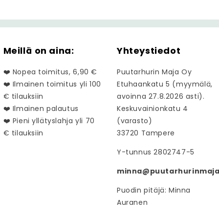
Meillä on aina:
Yhteystiedot
❤️ Nopea toimitus, 6,90 €
Puutarhurin Maja Oy
❤️ Ilmainen toimitus yli 100
Etuhaankatu 5 (myymälä,
€ tilauksiin
avoinna 27.8.2026 asti).
❤️ Ilmainen palautus
Keskuvainionkatu 4
❤️ Pieni yllätyslahja yli 70
(varasto)
€ tilauksiin
33720 Tampere
Y-tunnus 2802747-5
minna@puutarhurinmaja.
Puodin pitäjä: Minna
Auranen