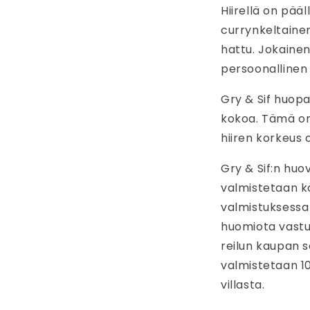
Hiirellä on pää
currynkeltaine
hattu. Jokainen 
persoonallinen 
Gry & Sif huop
kokoa. Tämä o
hiiren korkeus 
Gry & Sif:n huo
valmistetaan kä
valmistuksessa 
huomiota vastuu
reilun kaupan s
valmistetaan 1
villasta.