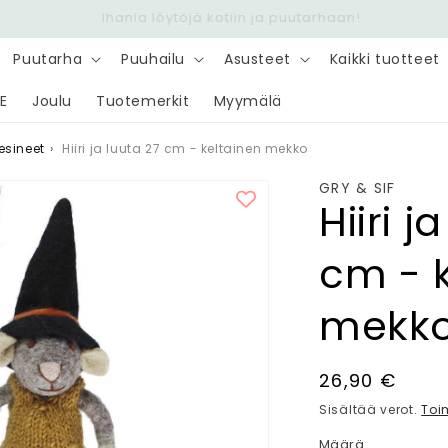
Nopea toimitus 6,90 € - Ilmainen yli 100 € tilauksiin
Puutarha
Puuhailu
Asusteet
Kaikki tuotteet
E
Joulu
Tuotemerkit
Myymälä
esineet
›
Hiiri ja luuta 27 cm - keltainen mekko
GRY & SIF
Hiiri j
cm - 
mekk
Normaalihin
26,90 €
Sisältää verot.
Toi
Määrä
Määrä