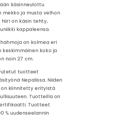
llään käsinneulottu
n mekko ja musta velhon
hiiri on käsin tehty,
uniikki kappaleensa.
ahahmoja on kolmea eri
n keskimmäinen koko ja
on noin 27 cm.
vutetut tuotteet
sityönä Nepalissa. Niiden
on kiinnitetty erityistä
llisuuteen. Tuotteilla on
ertifikaatti. Tuotteet
00 % uudenseelannin