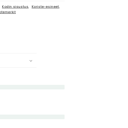
,
Kodin sisustus
,
Koriste-esineet
,
otemerkit