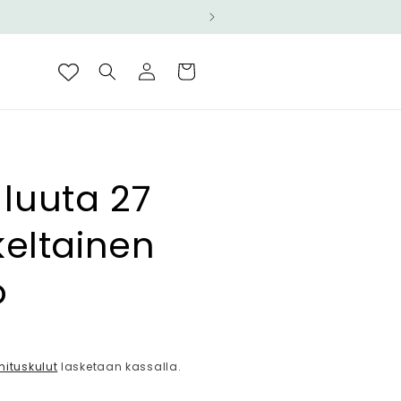
Kirjaudu
Ostoskori
sisään
a luuta 27
keltainen
o
ta
mituskulut
lasketaan kassalla.