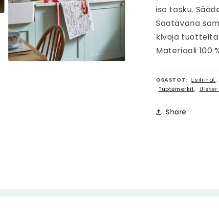
iso tasku. Sääd
Saatavana sam
kivoja tuotteita
Materiaali 100 %
Avaa
aineisto
3
OSASTOT:
Esiliinat
,
modaalisessa
Tuotemerkit
,
Ulste
ikkunassa
Share