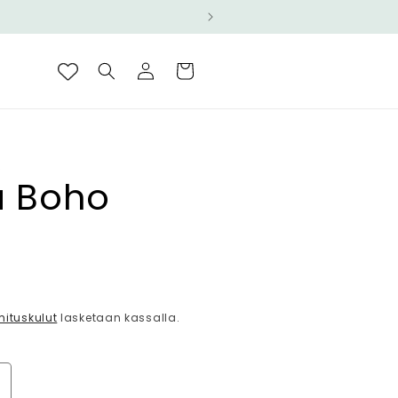
Kirjaudu
Ostoskori
sisään
S
na Boho
ta
mituskulut
lasketaan kassalla.
isää