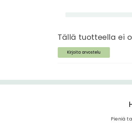
e
n
e
t
Tällä tuotteella ei 
t
ä
Kirjoita arvostelu
v
ä
s
i
s
ä
l
Pieniä ta
t