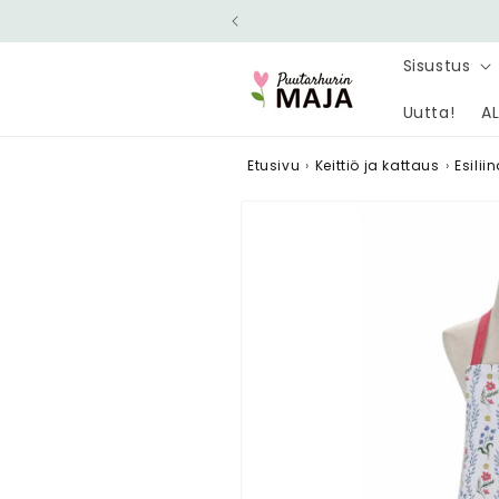
Ohita ja
siirry
sisältöön
Sisustus
Uutta!
AL
Etusivu
›
Keittiö ja kattaus
›
Esilii
Siirry
tuotetietoihin