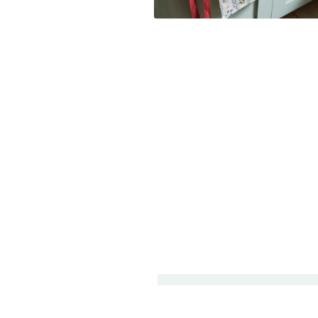
Avaa
aineisto
2
modaalisessa
ikkunassa
P
i
e
n