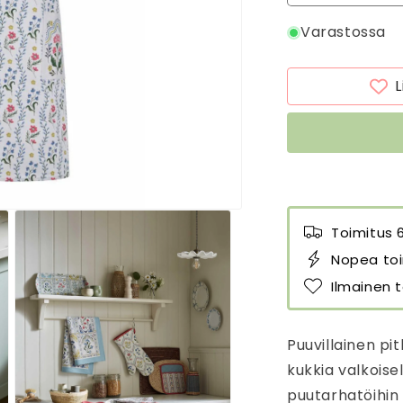
tuotteen
t
Varastossa
Esiliina
E
Boho
B
Floral
F
L
määrää
m
Toimitus 
Nopea toi
Ilmainen t
Puuvillainen pi
kukkia valkoisell
puutarhatöihin 