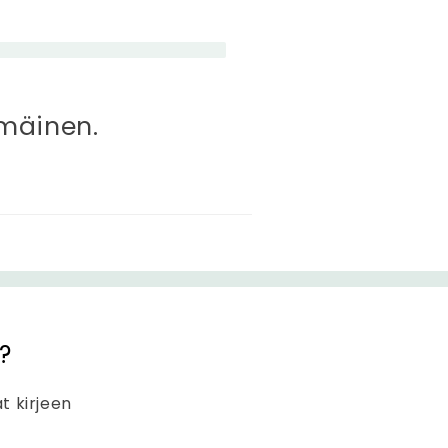
mmäinen.
?
at kirjeen