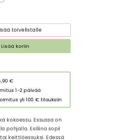
uotteen
siliina
oho
loral
isää toivelistalle
äärää
Lisää koriin
6,90 €
mitus 1-2 päivää
oimitus yli 100 € tilauksiin
tkä kokoessu. Essussa on
a pohjalla. Esiliina sopii
tai keittiöessuksi. Edessä