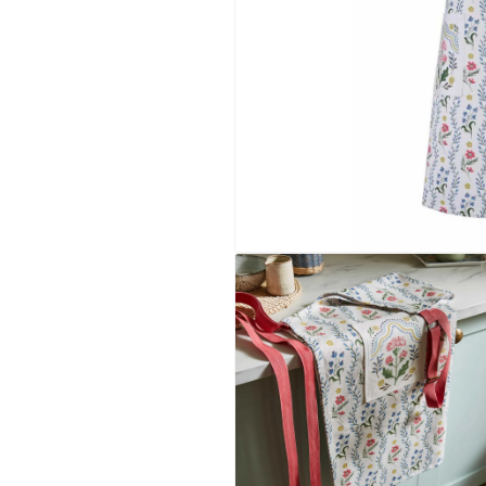
Avaa
aineisto
1
modaalisessa
ikkunassa