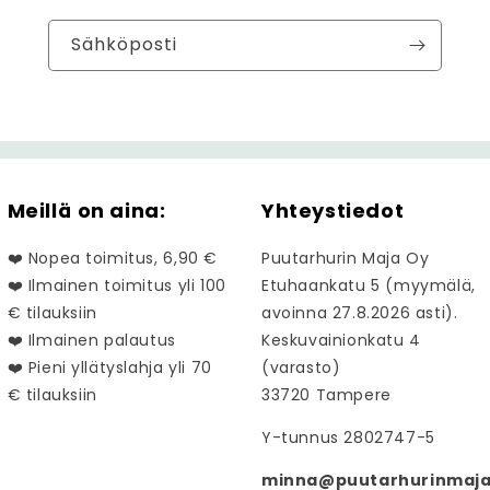
Sähköposti
Meillä on aina:
Yhteystiedot
❤️ Nopea toimitus, 6,90 €
Puutarhurin Maja Oy
❤️ Ilmainen toimitus yli 100
Etuhaankatu 5 (myymälä,
€ tilauksiin
avoinna 27.8.2026 asti).
❤️ Ilmainen palautus
Keskuvainionkatu 4
❤️ Pieni yllätyslahja yli 70
(varasto)
€ tilauksiin
33720 Tampere
Y-tunnus 2802747-5
minna@puutarhurinmaja.