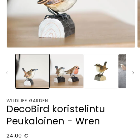
Avaa
A
aineisto
a
1
2
modaalisessa
m
ikkunassa
i
WILDLIFE GARDEN
DecoBird koristelintu
Peukaloinen - Wren
Normaalihinta
24,00 €