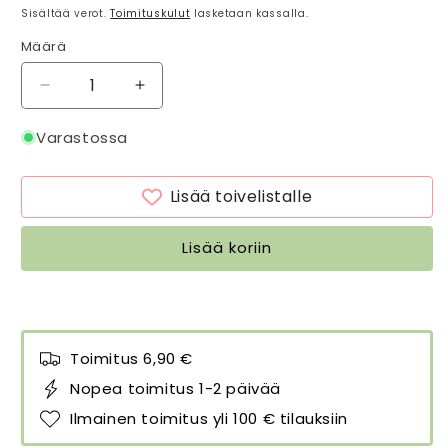
Sisältää verot.
Toimituskulut
lasketaan kassalla.
Määrä
Määrä
Vähennä
Lisää
tuotteen
tuotteen
DecoBird
DecoBird
Varastossa
koristelintu
koristelintu
Peukaloinen
Peukaloinen
Lisää toivelistalle
-
-
Wren
Wren
määrää
määrää
Lisää koriin
Toimitus 6,90 €
Nopea toimitus 1-2 päivää
Ilmainen toimitus yli 100 € tilauksiin