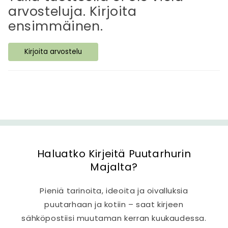
ä
arvosteluja. Kirjoita
v
ensimmäinen.
ä
s
Kirjoita arvostelu
i
s
ä
l
t
ö
Haluatko Kirjeitä Puutarhurin
Majalta?
Pieniä tarinoita, ideoita ja oivalluksia
puutarhaan ja kotiin – saat kirjeen
sähköpostiisi muutaman kerran kuukaudessa.