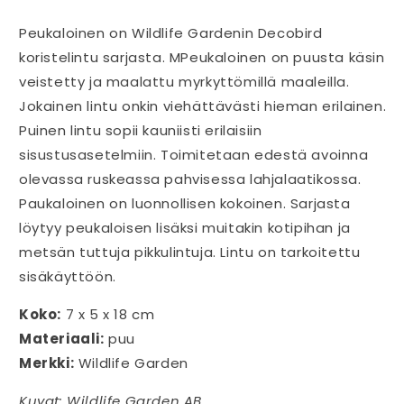
Peukaloinen on Wildlife Gardenin Decobird
koristelintu sarjasta. MPeukaloinen on puusta käsin
veistetty ja maalattu myrkyttömillä maaleilla.
Jokainen lintu onkin viehättävästi hieman erilainen.
Puinen lintu sopii kauniisti erilaisiin
sisustusasetelmiin. Toimitetaan edestä avoinna
olevassa ruskeassa pahvisessa lahjalaatikossa.
Paukaloinen on luonnollisen kokoinen. Sarjasta
löytyy peukaloisen lisäksi muitakin kotipihan ja
metsän tuttuja pikkulintuja. Lintu on tarkoitettu
sisäkäyttöön.
Koko:
7 x 5 x 18 cm
Materiaali:
puu
Merkki:
Wildlife Garden
Kuvat: Wildlife Garden AB