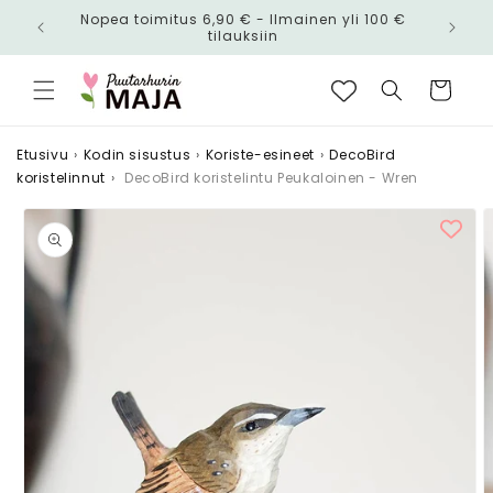
Ohita ja
Nopea toimitus 6,90 € - Ilmainen yli 100 €
siirry
n!
tilauksiin
sisältöön
Ostoskori
Etusivu
›
Kodin sisustus
›
Koriste-esineet
›
DecoBird
koristelinnut
›
DecoBird koristelintu Peukaloinen - Wren
Siirry
tuotetietoihin