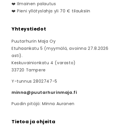
❤️ Ilmainen palautus
❤️ Pieni yllätyslahja yli 70 € tilauksiin
Yhteystiedot
Puutarhurin Maja Oy
Etuhaankatu 5 (myymälä, avoinna 27.8.2026
asti).
Keskuvainionkatu 4 (varasto)
33720 Tampere
Y-tunnus 2802747-5
minna@puutarhurinmaja.fi
Puodin pitäjä: Minna Auranen
Tietoa ja ohjeita