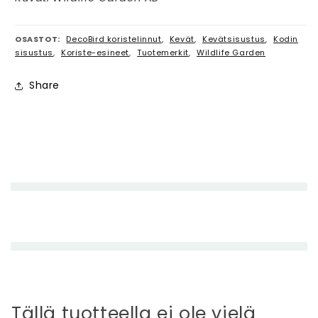
OSASTOT:
DecoBird koristelinnut
,
Kevät
,
Kevätsisustus
,
Kodin
sisustus
,
Koriste-esineet
,
Tuotemerkit
,
Wildlife Garden
Share
P
i
e
n
e
n
e
t
t
Tällä tuotteella ei ole vielä