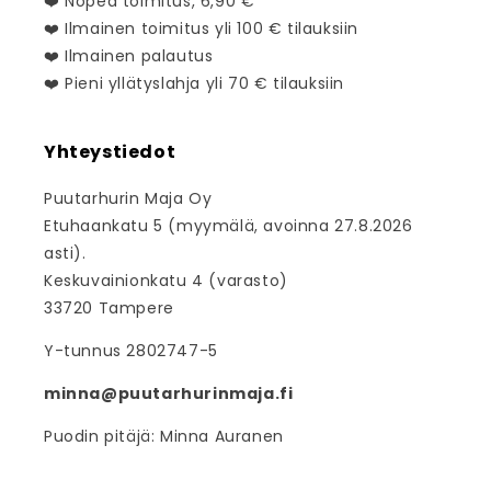
❤️ Nopea toimitus, 6,90 €
❤️ Ilmainen toimitus yli 100 € tilauksiin
❤️ Ilmainen palautus
❤️ Pieni yllätyslahja yli 70 € tilauksiin
Yhteystiedot
Puutarhurin Maja Oy
Etuhaankatu 5 (myymälä, avoinna 27.8.2026
asti).
Keskuvainionkatu 4 (varasto)
33720 Tampere
Y-tunnus 2802747-5
minna@puutarhurinmaja.fi
Puodin pitäjä: Minna Auranen