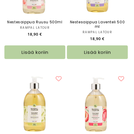
:
Nestesaippua Ruusu 500ml
Nestesaippua Laventeli 500
ml
RAMPAL LATOUR
Myyjä:
RAMPAL LATOUR
Myyjä:
Normaalihinta
18,90 €
Normaalihinta
18,90 €
Lisää koriin
Lisää koriin