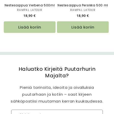
Nestesaippua Verbena 500ml
Nestesaippua Persikka 500 ml
RAMPAL LATOUR
Myyjä:
RAMPAL LATOUR
Myyjä:
Normaalihinta
18,90 €
Normaalihinta
18,90 €
Lisää koriin
Lisää koriin
Haluatko Kirjeitä Puutarhurin
Majalta?
Pieniä tarinoita, ideoita ja oivalluksia
puutarhaan ja kotiin – saat kirjeen
sähköpostiisi muutaman kerran kuukaudessa.