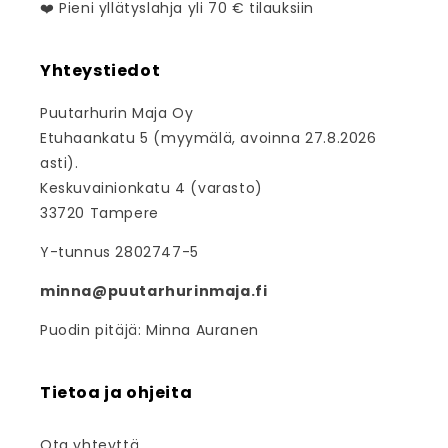
❤️ Pieni yllätyslahja yli 70 € tilauksiin
Yhteystiedot
Puutarhurin Maja Oy
Etuhaankatu 5 (myymälä, avoinna 27.8.2026
asti).
Keskuvainionkatu 4 (varasto)
33720 Tampere
Y-tunnus 2802747-5
minna@puutarhurinmaja.fi
Puodin pitäjä: Minna Auranen
Tietoa ja ohjeita
Ota yhteyttä