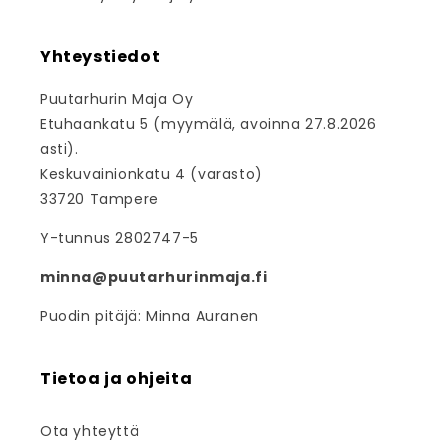
Yhteystiedot
Puutarhurin Maja Oy
Etuhaankatu 5 (myymälä, avoinna 27.8.2026
asti).
Keskuvainionkatu 4 (varasto)
33720 Tampere
Y-tunnus 2802747-5
minna@puutarhurinmaja.fi
Puodin pitäjä: Minna Auranen
Tietoa ja ohjeita
Ota yhteyttä