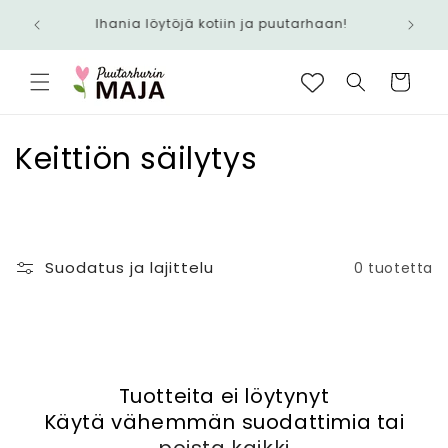
Ohita ja
siirry
Ihania löytöjä kotiin ja puutarhaan!
sisältöön
Ostoskori
K
Keittiön säilytys
o
k
o
Suodatus ja lajittelu
0 tuotetta
e
l
m
Tuotteita ei löytynyt
Käytä vähemmän suodattimia tai
a