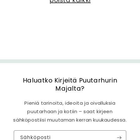
poista kaikki
:
Haluatko Kirjeitä Puutarhurin
Majalta?
Pieniä tarinoita, ideoita ja oivalluksia
puutarhaan ja kotiin – saat kirjeen
sähköpostiisi muutaman kerran kuukaudessa.
Sähköposti