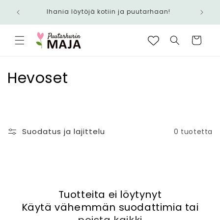
Ohita ja
siirry
Ihania löytöjä kotiin ja puutarhaan!
sisältöön
Ostoskori
K
Hevoset
o
k
o
Suodatus ja lajittelu
0 tuotetta
e
l
m
Tuotteita ei löytynyt
Käytä vähemmän suodattimia tai
a