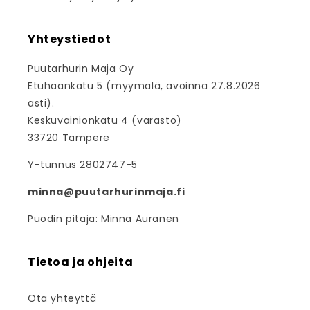
Yhteystiedot
Puutarhurin Maja Oy
Etuhaankatu 5 (myymälä, avoinna 27.8.2026
asti).
Keskuvainionkatu 4 (varasto)
33720 Tampere
Y-tunnus 2802747-5
minna@puutarhurinmaja.fi
Puodin pitäjä: Minna Auranen
Tietoa ja ohjeita
Ota yhteyttä