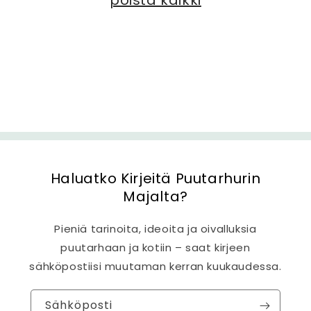
poista kaikki
:
Haluatko Kirjeitä Puutarhurin
Majalta?
Pieniä tarinoita, ideoita ja oivalluksia
puutarhaan ja kotiin – saat kirjeen
sähköpostiisi muutaman kerran kuukaudessa.
Sähköposti