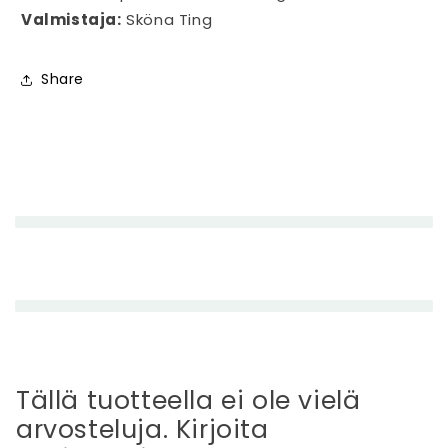
Valmistaja:
Sköna Ting
Share
P
i
e
n
e
n
e
t
t
Tällä tuotteella ei ole vielä
ä
arvosteluja. Kirjoita
v