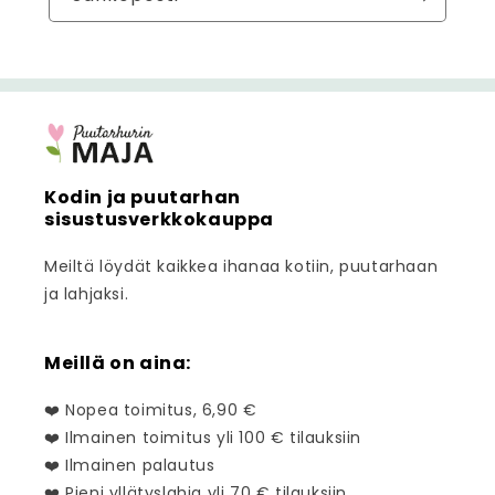
Kodin ja puutarhan
sisustusverkkokauppa
Meiltä löydät kaikkea ihanaa kotiin, puutarhaan
ja lahjaksi.
Meillä on aina:
❤️ Nopea toimitus, 6,90 €
❤️ Ilmainen toimitus yli 100 € tilauksiin
❤️ Ilmainen palautus
❤️ Pieni yllätyslahja yli 70 € tilauksiin