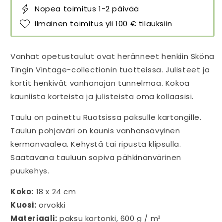
Nopea toimitus 1-2 päivää
Ilmainen toimitus yli 100 € tilauksiin
Vanhat opetustaulut ovat heränneet henkiin Sköna
Tingin Vintage-collectionin tuotteissa. Julisteet ja
kortit henkivät vanhanajan tunnelmaa. Kokoa
kauniista korteista ja julisteista oma kollaasisi.
Taulu on painettu Ruotsissa paksulle kartongille.
Taulun pohjaväri on kaunis vanhansävyinen
kermanvaalea. Kehystä tai ripusta klipsulla.
Saatavana tauluun sopiva pähkinänvärinen
puukehys.
Koko:
18 x 24 cm
Kuosi:
orvokki
Materiaali:
paksu kartonki, 600 g / m²