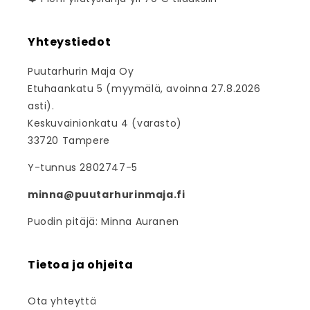
Yhteystiedot
Puutarhurin Maja Oy
Etuhaankatu 5 (myymälä, avoinna 27.8.2026
asti).
Keskuvainionkatu 4 (varasto)
33720 Tampere
Y-tunnus 2802747-5
minna@puutarhurinmaja.fi
Puodin pitäjä: Minna Auranen
Tietoa ja ohjeita
Ota yhteyttä