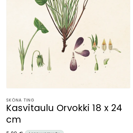
Avaa
aineisto
1
SKÖNA TING
modaalisessa
Kasvitaulu Orvokki 18 x 24
ikkunassa
cm