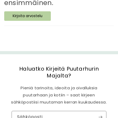
ensimmäinen.
ä
s
Kirjoita arvostelu
i
s
ä
l
t
ö
Haluatko Kirjeitä Puutarhurin
Majalta?
Pieniä tarinoita, ideoita ja oivalluksia
puutarhaan ja kotiin – saat kirjeen
sähköpostiisi muutaman kerran kuukaudessa.
Sähköposti