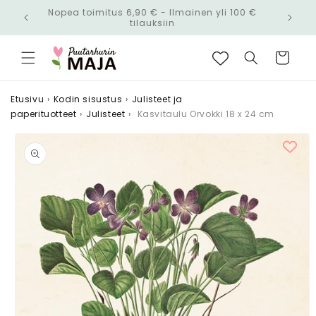
Ohita ja
Nopea toimitus 6,90 € - Ilmainen yli 100 €
siirry
n!
tilauksiin
sisältöön
Ostoskori
Etusivu
›
Kodin sisustus
›
Julisteet ja
paperituotteet
›
Julisteet
›
Kasvitaulu Orvokki 18 x 24 cm
Siirry
tuotetietoihin